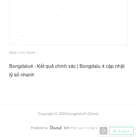
2024.11.21 04:09
Bongdalu4 - Kết quả chính xác | Bongdalu 4 cập nhật
tỷ số nhanh
Copyright ©
2026
bongdalu4's Ownd
.
Powered by
無料でホームページをつくろう
AmebaOwnd
フォロー